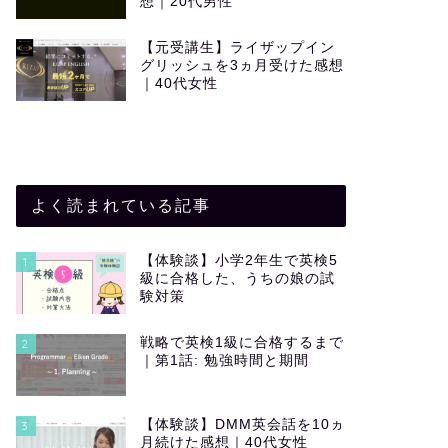
想｜20代男性
【元受講生】ライザップイン
グリッシュを3ヵ月受けた感想
｜40代女性
よく読まれている記事
【体験談】小学2年生で英検5
1
級に合格した、うちの娘の試
験対策
戦略で英検1級に合格するまで
2
｜第1話: 勉強時間と期間
【体験談】DMM英会話を10ヵ
3
月続けた感想｜40代女性