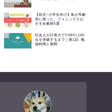
【幼児~小学生向け】私が年齢
4
別に使った、フォニックスお
すすめ教材5選
社会人が計画力でTOEFL100
5
点を突破するまで｜第1話: 勉
強時間と期間