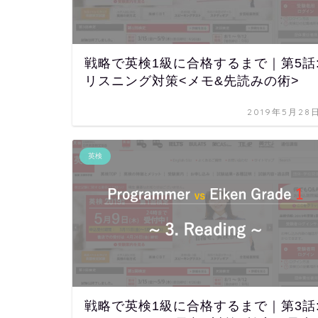
戦略で英検1級に合格するまで｜第5話
リスニング対策<メモ&先読みの術>
2019年5月28
英検
戦略で英検1級に合格するまで｜第3話