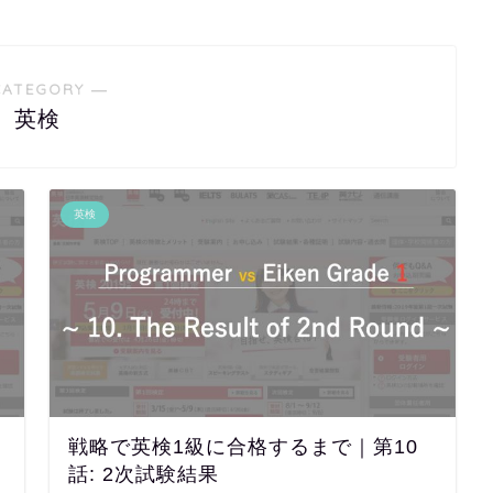
CATEGORY ―
英検
英検
戦略で英検1級に合格するまで｜第10
話: 2次試験結果