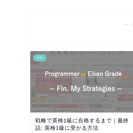
― 
英検
戦略で英検1級に合格するまで｜最終
話: 英検1級に受かる方法