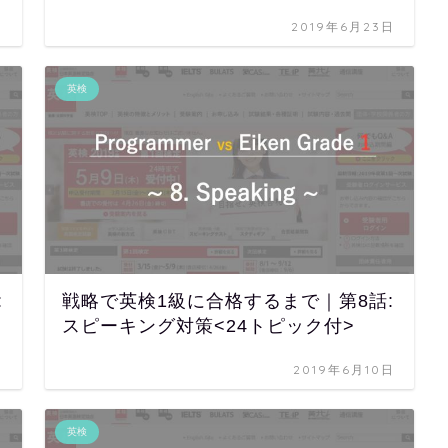
日
2019年6月23日
英検
:
戦略で英検1級に合格するまで｜第8話:
スピーキング対策<24トピック付>
日
2019年6月10日
英検