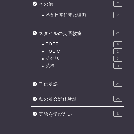
その他
7
私が日本に来た理由
2
スタイルの英語教室
24
TOEFL
9
TOEIC
2
英会話
2
英検
11
子供英語
24
私の英会話体験談
28
英語を学びたい
8