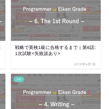
:
戦略で英検1級に合格するまで｜第6話:
1次試験<失敗談あり>
日
2019年6月1日
英検