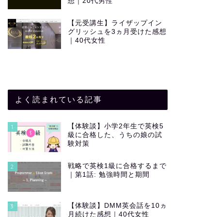
想｜20代男性
【元受講生】ライザップイン
グリッシュを3ヵ月受けた感想
｜40代女性
よく読まれている記事
【体験談】小学2年生で英検5
1
級に合格した、うちの娘の試
験対策
戦略で英検1級に合格するまで
2
｜第1話: 勉強時間と期間
【体験談】DMM英会話を10ヵ
3
月続けた感想｜40代女性