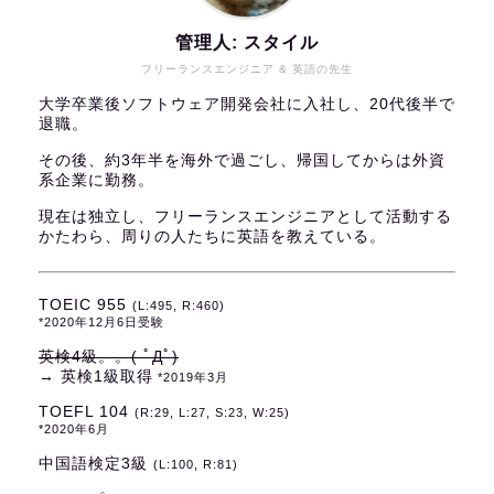
管理人: スタイル
フリーランスエンジニア & 英語の先生
大学卒業後ソフトウェア開発会社に入社し、20代後半で
退職。
その後、約3年半を海外で過ごし、帰国してからは外資
系企業に勤務。
現在は独立し、フリーランスエンジニアとして活動する
かたわら、周りの人たちに英語を教えている。
TOEIC 955
(L:495, R:460)
*2020年12月6日受験
英検4級。。( ﾟДﾟ)
→ 英検1級取得
*2019年3月
TOEFL 104
(R:29, L:27, S:23, W:25)
*2020年6月
中国語検定3級
(L:100, R:81)