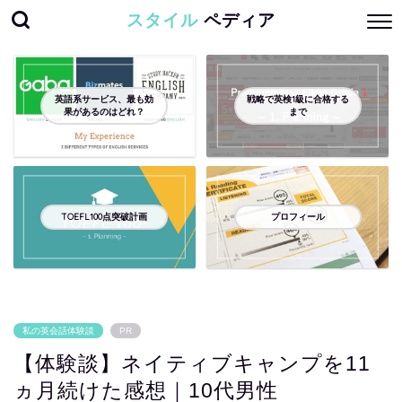
スタイル
ペディア
英語系サービス、最も効
戦略で英検1級に合格する
果があるのはどれ？
まで
TOEFL100点突破計画
プロフィール
私の英会話体験談
PR
【体験談】ネイティブキャンプを11
ヵ月続けた感想｜10代男性