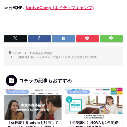
≫公式HP:
NativeCamp (ネイティブキャンプ)
HOME
私の英会話体験談
【体験談】ネイティブキャンプを11ヵ月続けた感想｜10代男性
コチラの記事もおすすめ
私の英会話体験談
私の英会話体験談
【体験談】StudyInを利用して
【元受講生】NOVAを1年間続