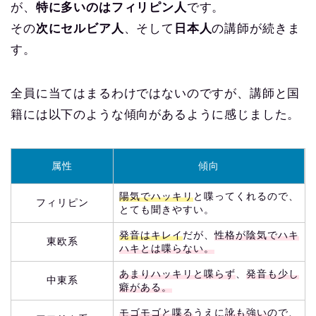
が、
特に多いのはフィリピン人
です。
その
次にセルビア人
、そして
日本人
の講師が続きま
す。
全員に当てはまるわけではないのですが、講師と国
籍には以下のような傾向があるように感じました。
属性
傾向
陽気でハッキリ
と喋ってくれるので、
フィリピン
とても聞きやすい。
発音はキレイ
だが、
性格が陰気でハキ
東欧系
ハキとは喋らない。
あまりハッキリと喋らず
、
発音も少し
中東系
癖がある。
モゴモゴと喋る
うえに
訛も強い
ので、