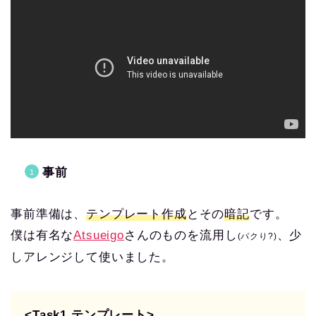
事前
事前準備は、
テンプレート作成
とその
暗記
です。
僕は有名な
Atsueigo
さんのものを流用し
、少
(パクり?)
しアレンジして使いました。
<Task1 テンプレート>