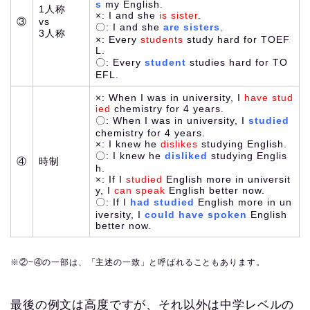
s
my English.
1人称
×: I and she
is sister
.
③
vs
〇: I and she
are sisters
.
3人称
×: Every
students
study hard for TOEF
L.
〇: Every
student
studies hard for TO
EFL.
×: When I was in university, I
have stud
ied
chemistry for 4 years.
〇: When I was in university, I
studied
chemistry for 4 years.
×: I knew he
dislikes
studying English.
〇: I knew he
disliked
studying Englis
④
時制
h.
×: If I
studied
English more in universit
y, I
can speak
English better now.
〇: If I
had studied
English more in un
iversity, I
could have spoken
English
better now.
※②~④の一部は、「主述の一致」と呼ばれることもあります。
最後の例文は高度ですが、それ以外は中学レベルの