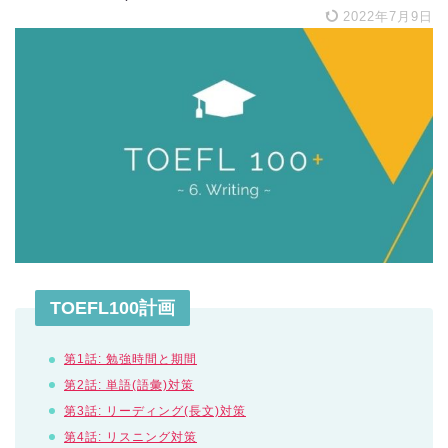
2022年7月9日
TOEFL100計画
第1話: 勉強時間と期間
第2話: 単語(語彙)対策
第3話: リーディング(長文)対策
第4話: リスニング対策