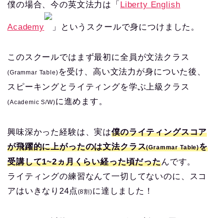
僕の場合、今の英文法力は「
Liberty English
Academy
」というスクールで身につけました。
このスクールではまず最初に全員が文法クラス
を受け、高い文法力が身についた後、
(Grammar Table)
スピーキングとライティングを学ぶ上級クラス
に進めます。
(Academic S/W)
興味深かった経験は、実は
僕のライティングスコア
が飛躍的に上がったのは文法クラス
を
(Grammar Table)
受講して1~2ヵ月くらい経った頃だった
んです。
ライティングの練習なんて一切してないのに、スコ
アはいきなり24点
に達しました！
(8割)