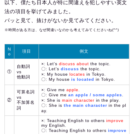
以下、僕たち日本人が特に間違えを犯しやすい英文
法の項目を挙げてみました。
パッと見て、抜けがないか見てみてください。
※時間がある方は、なぜ間違いなのかも考えてみてくださいね(^^)
N
項目
例文
o
×: Let’s
discuss about
the topic.
自動詞
〇: Let’s
discuss
the topic.
①
vs
×: My house
locates
in Tokyo.
他動詞
〇: My house
is located
in Tokyo.
×: Give me
apple
.
可算名詞
〇: Give me
an apple / some apples
.
vs
②
×: She is
main character
in the play.
不加算名
〇: She is
the main character
in the pl
詞
ay.
×: Teaching English to others
improve
my English.
〇: Teaching English to others
improve