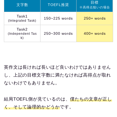
目標
文字数
TOEFL推奨
※高得点狙いの場合
Task1
150~225 words
250+ words
(Integrated Task)
Task2
250~300 words
400+ words
(Independent Tas
k)
英作文は長ければ長いほど良いわけではありません
し、上記の目標文字数に満たなければ高得点が取れ
ないわけでもありません。
結局TOEFL側が見ているのは、
僕たちの文章が正し
く、そして論理的かどうか
です。