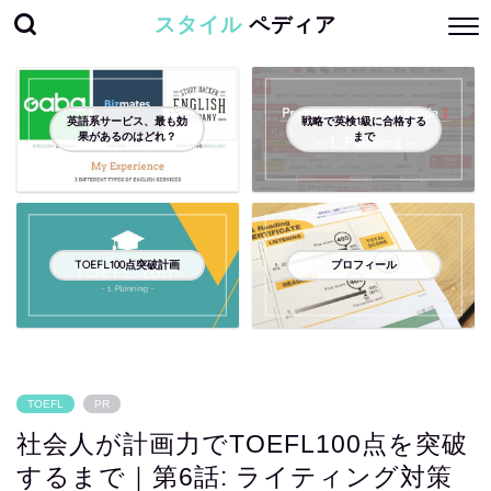
スタイル
ペディア
英語系サービス、最も効
戦略で英検1級に合格する
果があるのはどれ？
まで
TOEFL100点突破計画
プロフィール
TOEFL
PR
社会人が計画力でTOEFL100点を突破
するまで｜第6話: ライティング対策