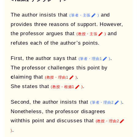
The author insists that
and
(筆者・主張
)
provides three reasons of support. However,
the professor argues that
and
(教授・主張
)
refutes each of the author’s points.
First, the author says that
.
(筆者・理由1
)
The professor challenges this point by
c
laiming that
.
(教授・理由1
)
She states that
.
(教授・根拠1
)
Second, the author insists that
.
(筆者・理由2
)
Nonetheless, the professor disagrees
withthis point and discusses that
(教授・理由2
.
)