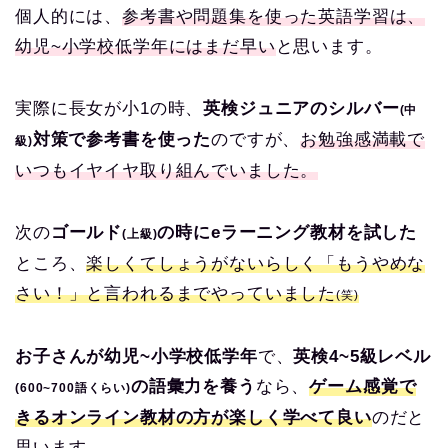
個人的には、
参考書や問題集を使った英語学習は、
幼児~小学校低学年にはまだ早い
と思います。
実際に長女が小1の時、
英検ジュニアのシルバー
(中
対策で参考書を使った
のですが、
お勉強感満載で
級)
いつもイヤイヤ取り組んでいました。
次の
ゴールド
の時にeラーニング教材を試した
(上級)
ところ、
楽しくてしょうがないらしく「もうやめな
さい！」と言われるまでやっていました
(笑)
お子さんが幼児~小学校低学年
で、
英検4~5級レベル
の語彙力を養う
なら、
ゲーム感覚で
(600~700語くらい)
きるオンライン教材の方が楽しく学べて良い
のだと
思います。