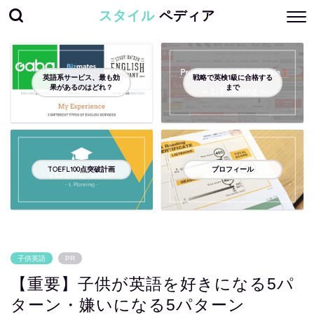
スタイル
ペディア
英語系サービス、最も効
戦略で英検1級に合格する
果があるのはどれ？
まで
TOEFL100点突破計画
プロフィール
子供英語
PR
【重要】子供が英語を好きになる5パ
ターン・嫌いになる5パターン