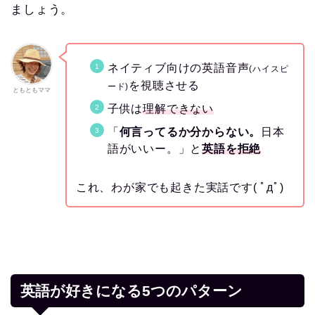
ましょう。
ネイティブ向けの英語音声
(ハイスピ
を視聴させる
ード)
ともともママ
子供は
理解できない
「
何言ってるか分からない。
日本
語がいいー。」と
英語を拒絶
これ、わが家でも起きた実話です( ﾟдﾟ)
英語が好きになる5つのパターン