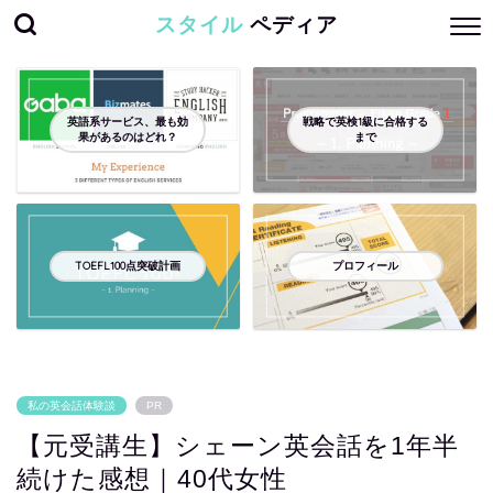
スタイル
ペディア
英語系サービス、最も効
戦略で英検1級に合格する
果があるのはどれ？
まで
TOEFL100点突破計画
プロフィール
私の英会話体験談
PR
【元受講生】シェーン英会話を1年半
続けた感想｜40代女性