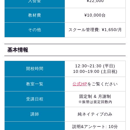
入会金
¥22,000
教材費
¥10,000台
その他
スクール管理費: ¥1,650/月
基本情報
12:30~21:30 (平日)
開校時間
10:00~19:00 (土日祝)
教室一覧
公式HP
をご覧ください
固定制 & 月謝制
受講日程
※振替は規定回数内
講師
純ネイティブのみ
説明&アンケート: 10分