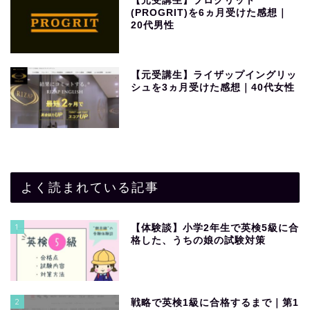
【元受講生】プログリット
(PROGRIT)を6ヵ月受けた感想｜
20代男性
【元受講生】ライザップイングリッ
シュを3ヵ月受けた感想｜40代女性
よく読まれている記事
1
【体験談】小学2年生で英検5級に合
格した、うちの娘の試験対策
2
戦略で英検1級に合格するまで｜第1