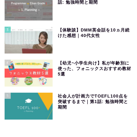
話: 勉強時間と期間
3
【体験談】DMM英会話を10ヵ月続
けた感想｜40代女性
4
【幼児~小学生向け】私が年齢別に
使った、フォニックスおすすめ教材
5選
5
社会人が計画力でTOEFL100点を
突破するまで｜第1話: 勉強時間と
期間