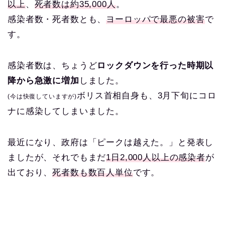
以上
、
死者数は約35,000人
。
感染者数・死者数とも、
ヨーロッパで最悪の被害
で
す。
感染者数は、ちょうど
ロックダウンを行った時期以
降から急激に増加
しました。
ボリス首相自身も、3月下旬にコロ
(今は快復していますが)
ナに感染してしまいました。
最近になり、政府は「ピークは越えた。」と発表し
ましたが、それでもまだ
1日2,000人以上の感染者
が
出ており、
死者数も数百人単位
です。