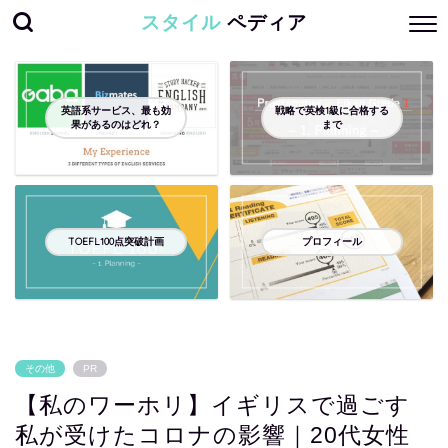
スタイル
ペディア
英語系サービス、最も効
戦略で英検1級に合格する
果があるのはどれ？
まで
TOEFL100点突破計画
プロフィール
その他
PR
【私のワーホリ】イギリスで過ごす
私が受けたコロナの影響｜20代女性