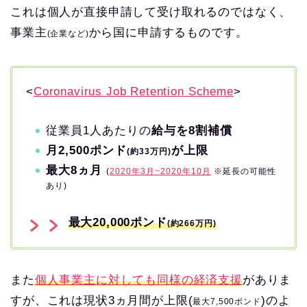
これは個人が直接申請して受け取れるのではなく、
事業主
から国に申請するものです。
(企業など)
<
Coronavirus Job Retention Scheme
>
従業員1人あたりの
給与を8割補償
月2,500ポンド
が上限
(約33万円)
最大8ヵ月
(
2020年3月~2020年10月
※延長の可能性
あり)
最大20,000ポンド
(約266万円)
また
個人事業主に対しても同様の経済支援
がありま
すが、これは現状3ヵ月間が上限(
)のよ
最大7,500ポンド