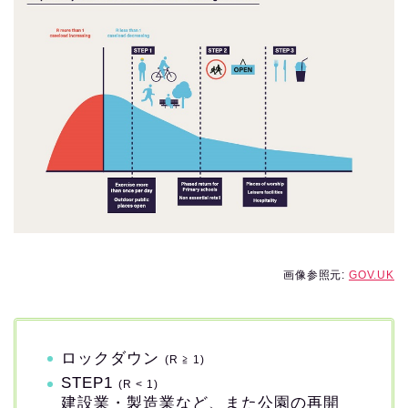
画像参照元:
GOV.UK
ロックダウン
(R ≧ 1)
STEP1
(R < 1)
建設業・製造業など、また公園の再開