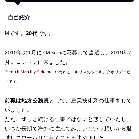
自己紹介
Mです。
20代
です。
2019年の1月にYMS
に応募して当選し、2019年7
(※)
月にロンドンに来ました。
※
Y
outh
M
obility
S
cheme: いわゆるイギリスのワーキングホリデービ
ザです。
前職は地方公務員
として、農業技術系の仕事をして
いました。
ただ、ずっと続ける仕事ではないと感じていたし、
いつか長期で海外に住んでみたいという想いから退
職してワーホリに行くことを決めました。