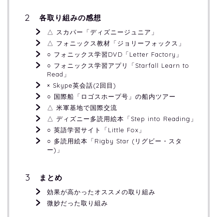
各取り組みの感想
△ スカパー「ディズニージュニア」
△ フォニックス教材「ジョリーフォックス」
○ フォニックス学習DVD「Letter Factory」
○ フォニックス学習アプリ「Starfall Learn to
Read」
× Skype英会話(2回目)
○ 国際船「ロゴスホープ号」の船内ツアー
△ 米軍基地で国際交流
△ ディズニー多読用絵本「Step into Reading」
○ 英語学習サイト「Little Fox」
○ 多読用絵本「Rigby Star (リグビー・スタ
ー)」
まとめ
効果が高かったオススメの取り組み
微妙だった取り組み