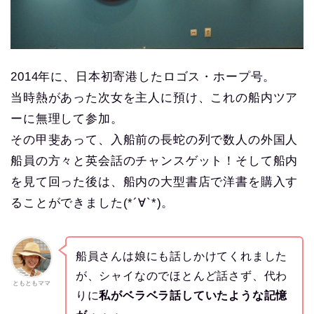
2014年に、日本初寄港したロゴス・ホープ号。
当時熱があった次女を主人に預け、これの船内ツア
ーに無理して参加。
その甲斐あって、入船前の長蛇の列で数人の外国人
船員の方々と英会話のチャンスゲット！そして船内
を見て回った後は、船内の大型書店で洋書を購入す
ることができました(*´∀`*)。
船員さんは娘にも話しかけてくれました
が、シャイなのでほとんど話さず、代わ
ともともママ
りに
私がベラベラ話していたような記憶