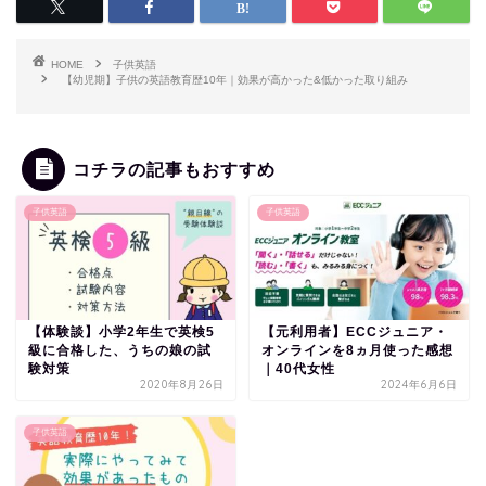
HOME
子供英語
【幼児期】子供の英語教育歴10年｜効果が高かった&低かった取り組み
コチラの記事もおすすめ
子供英語
子供英語
【体験談】小学2年生で英検5
【元利用者】ECCジュニア・
級に合格した、うちの娘の試
オンラインを8ヵ月使った感想
験対策
｜40代女性
2020年8月26日
2024年6月6日
子供英語