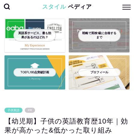
スタイル
ペディア
英語系サービス、最も効
戦略で英検1級に合格する
果があるのはどれ？
まで
TOEFL100点突破計画
プロフィール
子供英語
PR
【幼児期】子供の英語教育歴10年｜効
果が高かった&低かった取り組み