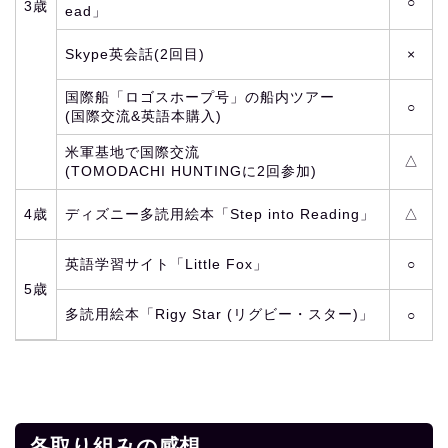
○
3歳
ead」
Skype英会話(2回目)
×
国際船「ロゴスホープ号」の船内ツアー
○
(国際交流&英語本購入)
米軍基地で国際交流
△
(TOMODACHI HUNTINGに2回参加)
4歳
ディズニー多読用絵本「Step into Reading」
△
英語学習サイト「Little Fox」
○
5歳
多読用絵本「Rigy Star (リグビー・スター)」
○
各取り組みの感想