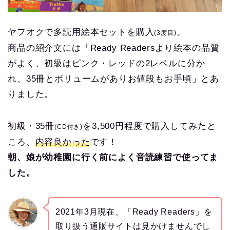
ヤフオクで多読用絵本セットを購入
。
(3度目)
商品の紹介文には「Ready Readersより絵本の品質
がよく、初級はピンク・レッドの2レベルに分か
れ、35冊とボリュームがありお値段もお手頃」とあ
りました。
初級・35冊
を3,500円程度で購入してみたと
(CD付き)
ころ、
内容良かった
です！
朝、娘が幼稚園に行く前によく音読練習で使ってま
した。
2021年3月現在、「Ready Readers」を
取り扱う通販サイトは見かけませんでし