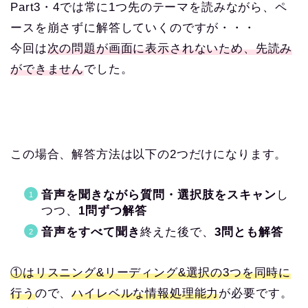
Part3・4では常に1つ先のテーマを読みながら、ペ
ースを崩さずに解答していくのですが・・・
今回は
次の問題が画面に表示されないため、先読み
ができません
でした。
この場合、解答方法は以下の2つだけになります。
音声を聞きながら質問・選択肢をスキャン
し
つつ、
1問ずつ解答
音声をすべて聞き
終えた後で、
3問とも解答
①はリスニング&リーディング&選択の3つを同時に
行う
ので、
ハイレベルな情報処理能力
が必要です。