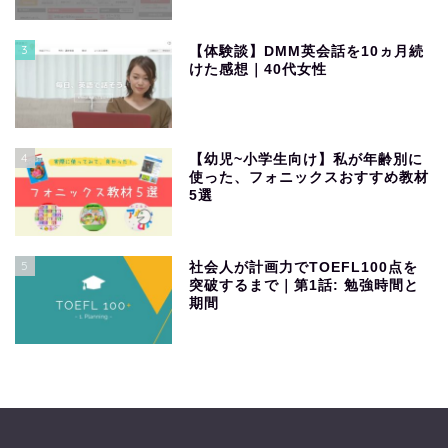
3
【体験談】DMM英会話を10ヵ月続
けた感想｜40代女性
4
【幼児~小学生向け】私が年齢別に
使った、フォニックスおすすめ教材
5選
5
社会人が計画力でTOEFL100点を
突破するまで｜第1話: 勉強時間と
期間