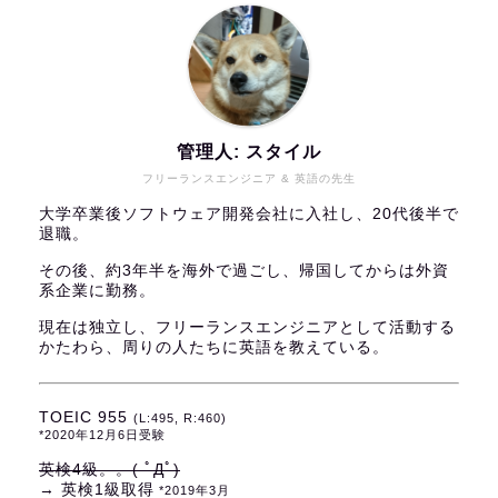
管理人: スタイル
フリーランスエンジニア & 英語の先生
大学卒業後ソフトウェア開発会社に入社し、20代後半で
退職。
その後、約3年半を海外で過ごし、帰国してからは外資
系企業に勤務。
現在は独立し、フリーランスエンジニアとして活動する
かたわら、周りの人たちに英語を教えている。
TOEIC 955
(L:495, R:460)
*2020年12月6日受験
英検4級。。( ﾟДﾟ)
→ 英検1級取得
*2019年3月