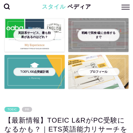
スタイル
ペディア
英語系サービス、最も効
戦略で英検1級に合格する
果があるのはどれ？
まで
TOEFL100点突破計画
プロフィール
TOEIC
PR
【最新情報】TOEIC L&RがPC受験に
なるかも？｜ETS英語能力リサーチを