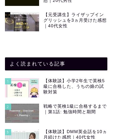
想｜20代男性
【元受講生】ライザップイン
グリッシュを3ヵ月受けた感想
｜40代女性
よく読まれている記事
【体験談】小学2年生で英検5
1
級に合格した、うちの娘の試
験対策
戦略で英検1級に合格するまで
2
｜第1話: 勉強時間と期間
【体験談】DMM英会話を10ヵ
3
月続けた感想｜40代女性