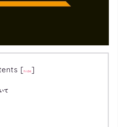
tents
[
]
hide
ついて