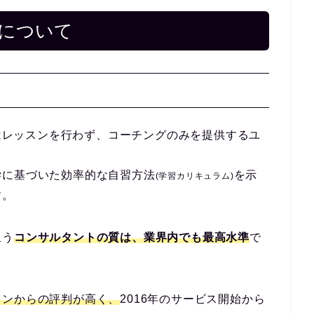
)について
はレッスンを
行わず、コーチングのみを提供するユ
学に基づいた効率的な自習方法
を示
(学習カリキュラム)
す。
担う
コンサルタントの質は、業界内でも最高水準
で
ソンからの評判が高く、
2016年のサービス開始から